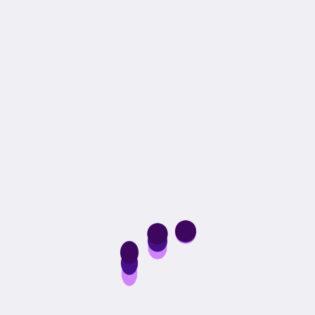
خطة SEO وتسويق رقمي
وفقًا لاحتياجات كل متجر منتجات رقمية، يتم إعداد خطة
SEO مناسبة له من أجل
تحسين ظهور الصفحات في نتائج
محركات البحث
يجب أكبر عدد ممكن من الجمهور
المستهدف بشكل عضوي.
كما يمكن أيضًا
إطلاق الحملات التسويقية المدفوعة
عبر
المنصات الإعلانية المناسبة من أجل الوصول إلى العملاء
أيضًا تحقيق الأرباح بشكل أكثر سرعة.
لماذا تختار هوية Hawia لـ تصميم متجر
منتجات رقمية؟
شركة هوية
هي واحدة من الشركات الرائدة في مجال
التسويق الإلكتروني وتقديم الحلول الرقمية للشركات، كما