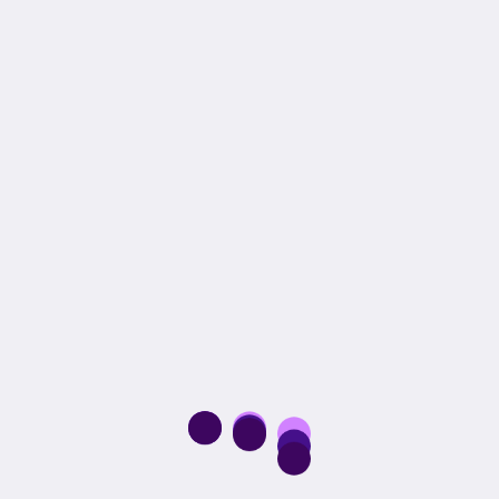
تطوير المواقع
جوجل أدز
أرسل الطلب وابدأ استشارتك المجانية الآن
شركاء نجاحنا
شركاء نفخر فيهم نجاحاتنا تكبر معاهم